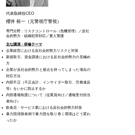
代表取締役CEO
櫻井 裕一
（元警視庁警視）
専門分野：リスクコントロール（危機管理）／反社
会的勢力・組織犯罪対応／要人警護
主な講演・研修テーマ
企業経営における反社会的勢力リ
スクと対策
新規取引、資金調達における反社会的勢力の見極め
方
企業が反社会的勢力と接点を持ってしまった場合の
対応方法
内部不正（不正会計、インサイダー取引、労務違反
等）をいかに防止するか
内部通報制度について（従業員向け／通報受付担当
者向け）
飲食店・サービス業における反社会的勢力対策
暴力団排除条例で暴力団を取り巻く環境はどう変わ
ったか