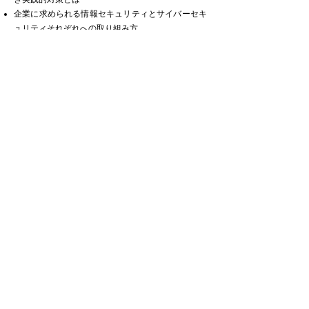
企業に求められる情報セキュリティとサイバーセキ
ュリティそれぞれへの取り組み方
情報漏洩・盗難の防止、不適切なSNSの取り扱い防
止
企業におけるBYOD・スマートフォン・パスワード
をどう管理するか
ダークウェブで取引される個人情報がどうやってサ
イバー攻撃に使われるのか
［STEAMへの相談窓口］
お名前入力欄
メールアドレス入力欄
電話番号